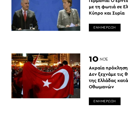
Γερμανία: Ο Ερντο
με τη φωτιά σε Ε
Κύπρο και Συρία
ΕΝΗΜΕΡΩΣΗ
10
ΝΟΈ
Ακραία πρόκληση 
Δεν ξεχνάμε τις 
της Ελλάδας κατ
Οθωμανών
ΕΝΗΜΕΡΩΣΗ