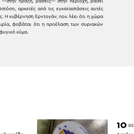
ς —στην πράξη, βάσεις— στην περιοχή, βάσει
Ωστόσο, αρκετές από τις εγκαταστάσεις αυτές
ς. Η κυβέρνηση Ερντογάν, που λέει ότι η χώρα
Συρία, φοβάται ότι η προέλαση των συριακών
φυγικό κύμα.
10
ΦΕ