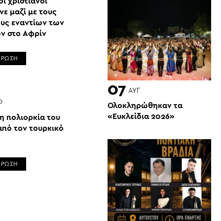
ι χριστιανοί
ε μαζί με τους
υς εναντίων των
ν στo Αφρίν
ΕΡΩΣΗ
07
ΑΥΓ
Ρ
Ολοκληρώθηκαν τα
«Ευκλείδια 2026»
η πολιορκία του
από τον τουρκικό
ΕΡΩΣΗ