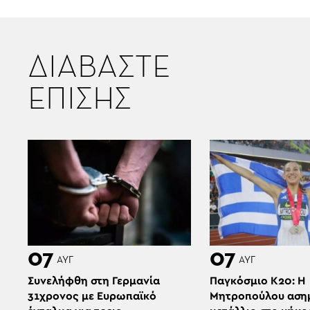
ΔΙΑΒΑΣΤΕ
ΕΠΙΣΗΣ
07
07
ΑΥΓ
ΑΥΓ
Συνελήφθη στη Γερμανία
Παγκόσμιο Κ20: Η
31χρονος με Ευρωπαϊκό
Μητροπούλου αση