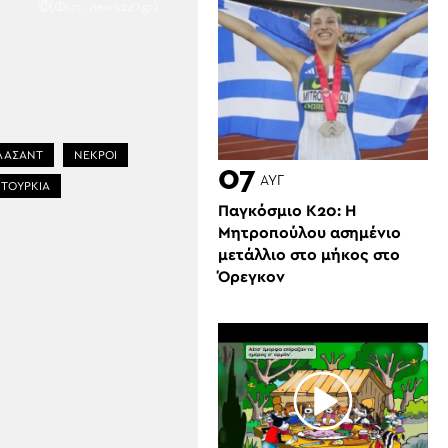
(Φωτ.: news247.gr)
Λ ΑΣΑΝΤ
ΝΕΚΡΟΙ
07
ΑΥΓ
ΤΟΥΡΚΙΑ
Παγκόσμιο Κ20: Η
Μητροπούλου ασημένιο
μετάλλιο στο μήκος στο
Όρεγκον