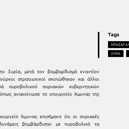
Tags
ΜΠΑΣΑΡ Α
ΣΥΡΙΑ
ην Συρία, μετά τον βομβαρδισμό εναντίον
Τούρκοι στρατιωτικοί σκοτώθηκαν και άλλοι
ρά πυροβολικού συριακών κυβερνητικών
, όπως ανακοίνωσε το υπουργείο Άμυνας της
πουργείο Άμυνας επισήμανε ότι οι συριακές
 δυνάμεις βομβάρδισαν με πυροβολικό τα