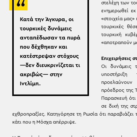
στελέχη των τ
ενημερωθεί εκ
«στοιχεία μας»
Κατά την Άγκυρα, οι
τουρκικές θέσ
τουρκικές δυνάμεις
τουρκική κυβέ
ανταπέδωσαν τα πυρά
«αποτραπούν μ
που δέχθηκαν και
κατέστρεψαν στόχους
Επιχειρήσεις
σ
—δεν διευκρινίζεται τι
Οι δυνάμεις 
ακριβώς— στην
υποστήριξη 
προελαύνουν 
Ιντλίμπ.
πρόεδρος της Τ
Παρασκευή ότι
σε δική της στ
εχθροπραξίες. Κατηγόρησε τη Ρωσία ότι παραβιάζει 
κάτι που η Μόσχα απέρριψε.