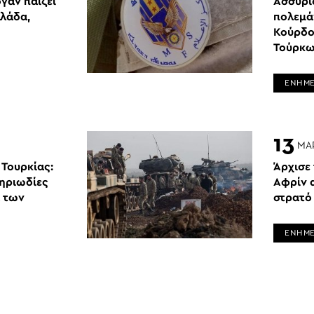
γάν παίζει
Ασσύριο
λλάδα,
πολεμάν
Κούρδο
Τούρκω
ΕΝΗΜ
13
ΜΑ
Τουρκίας:
Άρχισε 
θηριωδίες
Αφρίν 
ά των
στρατό
ΕΝΗΜ