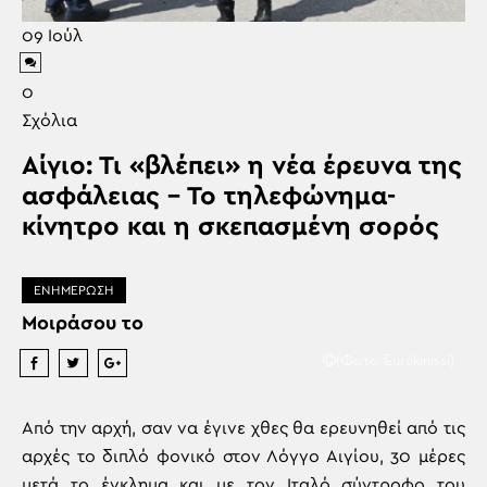
09
Ιούλ
0
Σχόλια
Αίγιο: Τι «βλέπει» η νέα έρευνα της
ασφάλειας – Το τηλεφώνημα-
κίνητρο και η σκεπασμένη σορός
ΕΝΗΜΕΡΩΣΗ
Μοιράσου το
(Φωτο: Eurokinissi)
Από την αρχή, σαν να έγινε χθες θα ερευνηθεί από τις
αρχές το διπλό φονικό στον Λόγγο Αιγίου, 30 μέρες
μετά το έγκλημα και με τον Ιταλό σύντροφο του