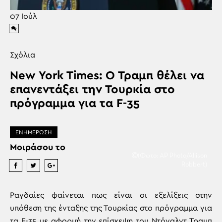
07
Ιούλ
Σχόλια
New York Times: Ο Τραμπ θέλει να
επανεντάξει την Τουρκία στο
πρόγραμμα για τα F-35
ΕΝΗΜΕΡΩΣΗ
Μοιράσου το
(Φωτο: AP Photo/Allison
Robbert)
Ραγδαίες φαίνεται πως είναι οι εξελίξεις στην
υπόθεση της ένταξης της Τουρκίας στο πρόγραμμα για
τα F-35 με αφορμή την επίσκεψη του Ντόναλντ Τραμπ