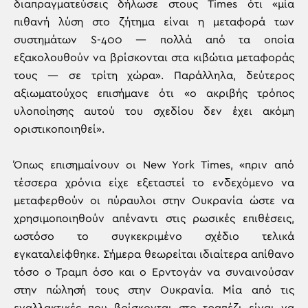
διαπραγματεύσεις δήλωσε στους Times ότι «μία
πιθανή λύση στο ζήτημα είναι η μεταφορά των
συστημάτων S-400 — πολλά από τα οποία
εξακολουθούν να βρίσκονται στα κιβώτια μεταφοράς
τους — σε τρίτη χώρα». Παράλληλα, δεύτερος
αξιωματούχος επισήμανε ότι «ο ακριβής τρόπος
υλοποίησης αυτού του σχεδίου δεν έχει ακόμη
οριστικοποιηθεί».
Όπως επισημαίνουν οι New York Times, «πριν από
τέσσερα χρόνια είχε εξεταστεί το ενδεχόμενο να
μεταφερθούν οι πύραυλοι στην Ουκρανία ώστε να
χρησιμοποιηθούν απέναντι στις ρωσικές επιθέσεις,
ωστόσο το συγκεκριμένο σχέδιο τελικά
εγκαταλείφθηκε. Σήμερα θεωρείται ιδιαίτερα απίθανο
τόσο ο Τραμπ όσο και ο Ερντογάν να συναινούσαν
στην πώλησή τους στην Ουκρανία. Μία από τις