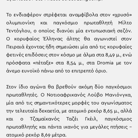
Το ενδιαφέρον στρέφεται αναμφίβολα στον «χρυσό»
ολυμπιονίκη και παγκόσμιο πρωταθλητή Μίλτο
Τεντόγλου, ο οποίος διανύει μία εντυπωσιακή σεζόν.
Ο κορυφαίος Έλληνας άλτης θα αγωνιστεί στον
Πειραιά έχοντας ήδη σημειώσει μία από τις κορυφαίες
φετινές επιδόσεις στον κόσμο με άλμα στα 8,49 μ., ενώ
πρόσφατα «πέταξε» στα 8,54 μ., στα Dromia με τον
άνεμο ευνοϊκό πάνω από το επιτρεπτό όριο.
Στον ίδιο αγώνα θα βρεθούν ακόμη δύο παγκόσμιοι
πρωταθλητές. Ο Νοτιοαφρικανός Λούβο Μανιόνγκα,
μία από τις σημαντικότερες μορφές του αγωνίσματος
την τελευταία δεκαετία, με ατομικό ρεκόρ 8,65 μ., αλλά
και ο Τζαμαϊκανός Ταζέι Γκέιλ, παγκόσμιος
πρωταθλητής και πάντα ικανός για μεγάλες πτήσεις –
ατομικό ρεκόρ 8,69 μέτρα.