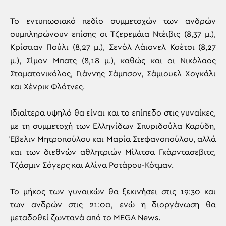
Το εντυπωσιακό πεδίο συμμετοχών των ανδρών
συμπληρώνουν επίσης οι Τζερεμάια Ντέιβις (8,37 μ.),
Κρίστιαν Πούλι (8,27 μ.), Σενόλ Λάιονελ Κοέτσι (8,27
μ.), Σίμον Μπατς (8,18 μ.), καθώς και οι Νικόλαος
Σταματονικόλος, Γιάννης Σάμπσον, Σάμιουελ Χογκάλι
και Χένρικ Φλότνες.
Ιδιαίτερα υψηλό θα είναι και το επίπεδο στις γυναίκες,
με τη συμμετοχή των Ελληνίδων Σπυριδούλα Καρύδη,
Έβελιν Μητροπούλου και Μαρία Στεφανοπούλου, αλλά
και των διεθνών αθλητριών Μίλιτσα Γκάρντασεβιτς,
Τζάσμιν Σόγερς και Αλίνα Ροτάρου-Κότμαν.
Το μήκος των γυναικών θα ξεκινήσει στις 19:30 και
των ανδρών στις 21:00, ενώ η διοργάνωση θα
μεταδοθεί ζωντανά από το MEGA News.