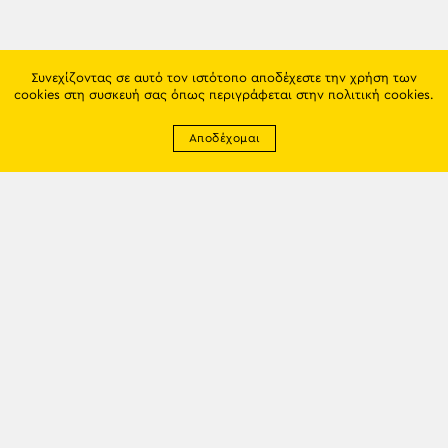
Συνεχίζοντας σε αυτό τον ιστότοπο αποδέχεστε την χρήση των
cookies στη συσκευή σας όπως περιγράφεται στην
πολιτική cookies
.
Αποδέχομαι
Newsletter
EMAIL: info@trapezounta.gr
TRAPEZOUNTA © 2017 | Made by VGwebthings