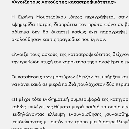
«Άνοιξε τους Ασκούς της καταστροφικότητας»
Η Ειρήνη Μουρτζούκου ,όπως περιγράφεται στην
εφημερίδα Πατρίς, διαπράττει τον πρώτο φόνο σε βά
αδίκημα δεν θα δικαστεί καθώς έχει παραγραφεί
ακολούθησαν και τις τραγωδίες που έγιναν.
«Άνοιξε τους ασκούς της καταστροφικότητας δείχνο
την ερεβώδη πτυχή του χαρακτήρα της » αναφέρει η ει
Οι καταθέσεις των μαρτύρων έδειξαν ότι υπήρξαν κα
να κάνει κακό σε μικρά παιδιά ,τουλάχιστον δύο περιπ
«Η μέχρι τότε εγκληματική συμπεριφορά της κατηγορ
καθώς επιλέγει ως θύματα μικρά παιδιά τα οποία εί
,εκδηλώνοντας έλλειψη ενσυναίσθησης ,συναισθη
,επιδιώκοντας με αυτόν τον τρόπο μια διαστρεβλωμ