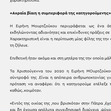
χαρακτηριστικά.
«Ακραία βίαιη η συμπεριφορά της κατηγορούμενης»
Η Ειρήνη Μουρτζούκου περιγράφεται ως ένα άτ
εκδηλώνοντας αδιανόητες και επικίνδυνες πράξεις σε
Χαρακτηριστική είναι η περίπτωση μίας φίλης της την 
τη ζήλευε.
Επιθετική ήταν ακόμα και στη μητέρα της την οποία μά
Τα Χριστούγεννα του 2020 η Ειρήνη ΜΟυρτζούκου 
σύντροφό της .Είναι η απόπειρα ανθρωποκτονίας για
πρόταση να αναφέρει ότι η κατηγορούμε επέλεξε 
καθώς..κοιμόταν.
«Εντός της οικίας της ,που βρισκόταν στην Πάτρα ,έ
και δη έχουσα απόλυτα συνειδησιακή διαύγεια ,ψύχρ