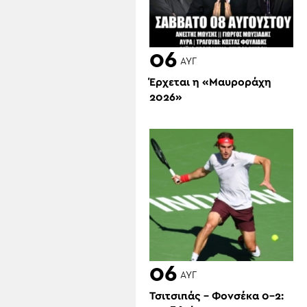
06
ΑΥΓ
Έρχεται η «Μαυροράχη
2026»
06
ΑΥΓ
Τσιτσιπάς – Φονσέκα 0-2: