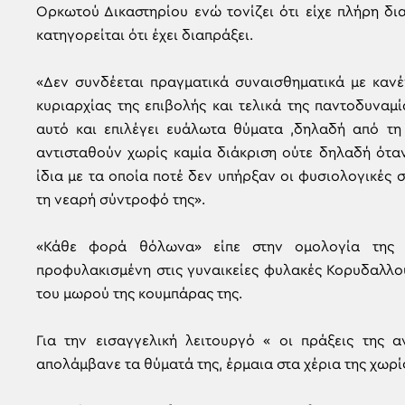
Ορκωτού Δικαστηρίου ενώ τονίζει ότι είχε πλήρη δι
κατηγορείται ότι έχει διαπράξει.
«Δεν συνδέεται πραγματικά συναισθηματικά με κανέ
κυριαρχίας της επιβολής και τελικά της παντοδυναμ
αυτό και επιλέγει ευάλωτα θύματα ,δηλαδή από τη
αντισταθούν χωρίς καμία διάκριση ούτε δηλαδή όταν
ίδια με τα οποία ποτέ δεν υπήρξαν οι φυσιολογικές 
τη νεαρή σύντροφό της».
«Κάθε φορά θόλωνα» είπε στην ομολογία της 
προφυλακισμένη στις γυναικείες φυλακές Κορυδαλλο
του μωρού της κουμπάρας της.
Για την εισαγγελική λειτουργό « οι πράξεις της 
απολάμβανε τα θύματά της, έρμαια στα χέρια της χωρί