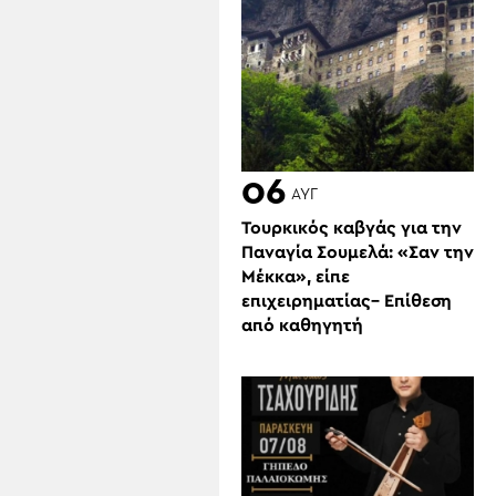
06
ΑΥΓ
Τουρκικός καβγάς για την
Παναγία Σουμελά: «Σαν την
Μέκκα», είπε
επιχειρηματίας– Επίθεση
από καθηγητή