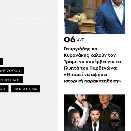
(Φωτο: Eurokinissi)
06
ΑΥΓ
Γεωργιάδης και
Κυρανάκης καλούν τον
Τραμπ να παρέμβει για τα
Γλυπτά του Παρθενώνα:
ΟΥΡΤΖΟΥΚΟΥ
«Μπορεί να αφήσει
ΚΉ ΠΡΌΤΑΣΗ
ιστορική παρακαταθήκη»
ΈΦΗ
ΝΕΚΡΑ ΠΑΙΔΙΑ