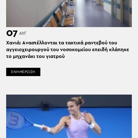
07
ΑΥΓ
Χανιά: Aναστέλλονται τα τακτικά ραντεβού του
αγγειοχειρουργού του νοσοκομείου επειδή κλάπηκε
το μηχανάκι του γιατρού
ΕΝΗΜΕΡΩΣΗ