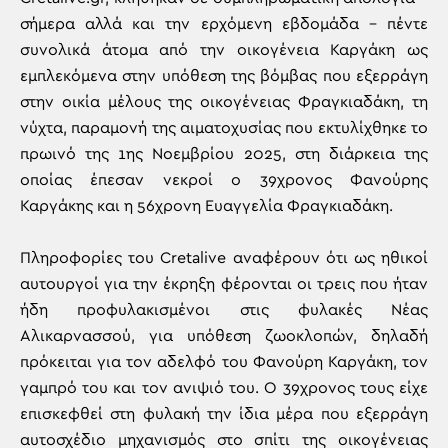
σήμερα αλλά και την ερχόμενη εβδομάδα – πέντε
συνολικά άτομα από την οικογένεια Καργάκη ως
εμπλεκόμενα στην υπόθεση της βόμβας που εξερράγη
στην οικία μέλους της οικογένειας Φραγκιαδάκη, τη
νύχτα, παραμονή της αιματοχυσίας που εκτυλίχθηκε το
πρωινό της 1ης Νοεμβρίου 2025, στη διάρκεια της
οποίας έπεσαν νεκροί ο 39χρονος Φανούρης
Καργάκης και η 56χρονη Ευαγγελία Φραγκιαδάκη.
Πληροφορίες του Cretalive αναφέρουν ότι ως ηθικοί
αυτουργοί για την έκρηξη φέρονται οι τρεις που ήταν
ήδη προφυλακισμένοι στις φυλακές Νέας
Αλικαρνασσού, για υπόθεση ζωοκλοπών, δηλαδή
πρόκειται για τον αδελφό του Φανούρη Καργάκη, τον
γαμπρό του και τον ανιψιό του. Ο 39χρονος τους είχε
επισκεφθεί στη φυλακή την ίδια μέρα που εξερράγη
αυτοσχέδιο μηχανισμός στο σπίτι της οικογένειας