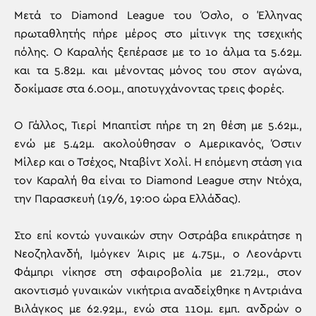
Μετά το Diamond League του Όσλο, ο Έλληνας
πρωταθλητής πήρε μέρος στο μίτινγκ της τσεχικής
πόλης. Ο Καραλής ξεπέρασε με το 1ο άλμα τα 5.62μ.
και τα 5.82μ. και μένοντας μόνος του στον αγώνα,
δοκίμασε στα 6.00μ., αποτυγχάνοντας τρεις φορές.
Ο Γάλλος, Τιερί Μπαπτίστ πήρε τη 2η θέση με 5.62μ.,
ενώ με 5.42μ. ακολούθησαν ο Αμερικανός, Όστιν
Μίλερ και ο Τσέχος, Νταβίντ Χολί. Η επόμενη στάση για
τον Καραλή θα είναι το Diamond League στην Ντόχα,
την Παρασκευή (19/6, 19:00 ώρα Ελλάδας).
Στο επί κοντώ γυναικών στην Οστράβα επικράτησε η
Νεοζηλανδή, Ιμόγκεν Άιρις με 4.75μ., ο Λεονάρντι
Φάμπρι νίκησε στη σφαιροβολία με 21.72μ., στον
ακοντισμό γυναικών νικήτρια αναδείχθηκε η Αντριάνα
Βιλάγκος με 62.92μ., ενώ στα 110μ. εμπ. ανδρών ο