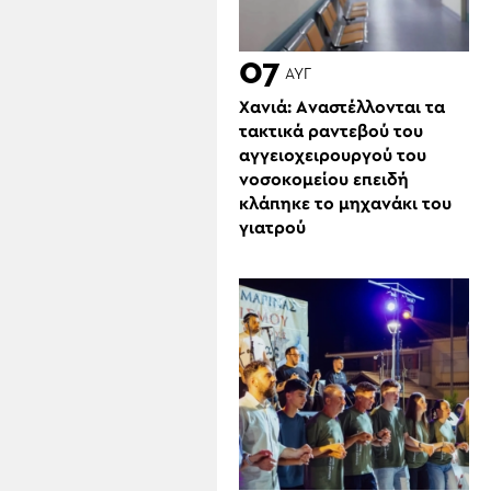
07
ΑΥΓ
Χανιά: Aναστέλλονται τα
τακτικά ραντεβού του
αγγειοχειρουργού του
νοσοκομείου επειδή
κλάπηκε το μηχανάκι του
γιατρού