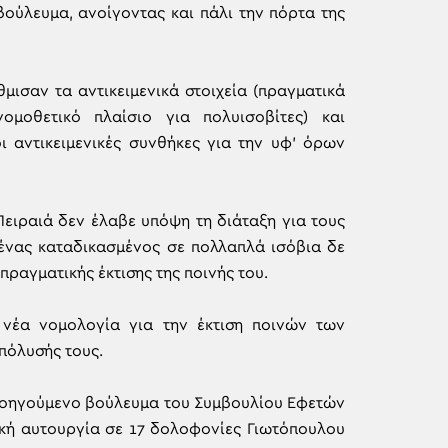
βούλευμα, ανοίγοντας και πάλι την πόρτα της
ισαν τα αντικειμενικά στοιχεία (πραγματικά
ομοθετικό πλαίσιο για πολυισοβίτες) και
 αντικειμενικές συνθήκες για την υφ’ όρων
Πειραιά δεν έλαβε υπόψη τη διάταξη για τους
 ένας καταδικασμένος σε πολλαπλά ισόβια δε
πραγματικής έκτισης της ποινής του.
νέα νομολογία για την έκτιση ποινών των
πόλυσής τους.
προηγούμενο βούλευμα του Συμβουλίου Εφετών
ική αυτουργία σε 17 δολοφονίες Γιωτόπουλου