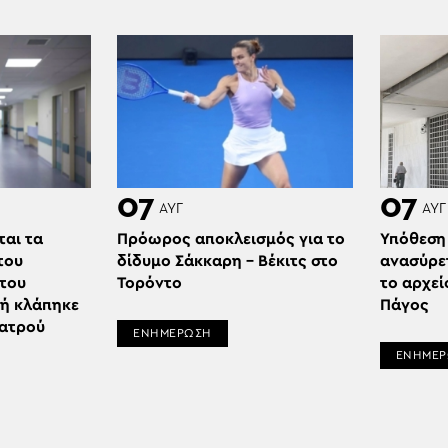
07
07
ΑΥΓ
ΑΥΓ
ται τα
Πρόωρος αποκλεισμός για το
Υπόθεση
του
δίδυμο Σάκκαρη – Βέκιτς στο
ανασύρε
 του
Τορόντο
το αρχεί
δή κλάπηκε
Πάγος
ιατρού
ΕΝΗΜΕΡΩΣΗ
ΕΝΗΜΕ