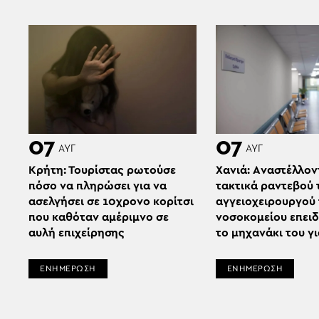
07
07
ΑΥΓ
ΑΥΓ
Κρήτη: Τουρίστας ρωτούσε
Χανιά: Aναστέλλον
πόσο να πληρώσει για να
τακτικά ραντεβού 
ασελγήσει σε 10χρονο κορίτσι
αγγειοχειρουργού
που καθόταν αμέριμνο σε
νοσοκομείου επει
αυλή επιχείρησης
το μηχανάκι του γ
ΕΝΗΜΕΡΩΣΗ
ΕΝΗΜΕΡΩΣΗ