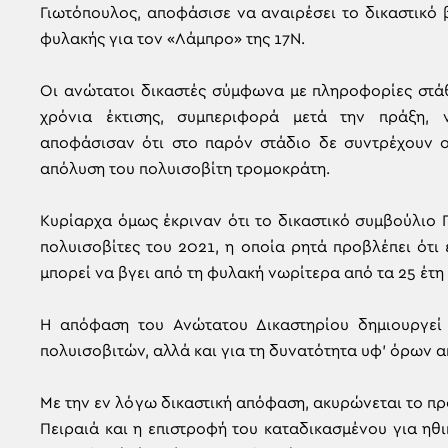
Γιωτόπουλος, αποφάσισε να αναιρέσει το δικαστικό 
φυλακής για τον «Λάμπρο» της 17Ν.
Οι ανώτατοι δικαστές σύμφωνα με πληροφορίες στάθμ
χρόνια έκτισης, συμπεριφορά μετά την πράξη, ν
αποφάσισαν ότι στο παρόν στάδιο δε συντρέχουν οι
απόλυση του πολυισοβίτη τρομοκράτη.
Κυρίαρχα όμως έκριναν ότι το δικαστικό συμβούλιο 
πολυισοβίτες του 2021, η οποία ρητά προβλέπει ότι
μπορεί να βγει από τη φυλακή νωρίτερα από τα 25 έτη 
Η απόφαση του Ανώτατου Δικαστηρίου δημιουργεί 
πολυισοβιτών, αλλά και για τη δυνατότητα υφ’ όρων α
Με την εν λόγω δικαστική απόφαση, ακυρώνεται το 
Πειραιά και η επιστροφή του καταδικασμένου για ηθ