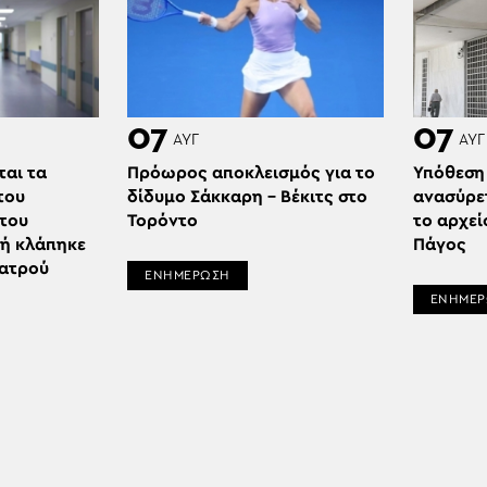
07
07
ΑΥΓ
ΑΥΓ
ται τα
Πρόωρος αποκλεισμός για το
Υπόθεση
του
δίδυμο Σάκκαρη – Βέκιτς στο
ανασύρε
 του
Τορόντο
το αρχεί
δή κλάπηκε
Πάγος
ιατρού
ΕΝΗΜΕΡΩΣΗ
ΕΝΗΜΕ