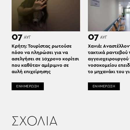
07
07
ΑΥΓ
ΑΥΓ
Κρήτη: Τουρίστας ρωτούσε
Χανιά: Aναστέλλον
πόσο να πληρώσει για να
τακτικά ραντεβού 
ασελγήσει σε 10χρονο κορίτσι
αγγειοχειρουργού
που καθόταν αμέριμνο σε
νοσοκομείου επει
αυλή επιχείρησης
το μηχανάκι του γ
ΕΝΗΜΕΡΩΣΗ
ΕΝΗΜΕΡΩΣΗ
ΣΧΟΛΙΑ