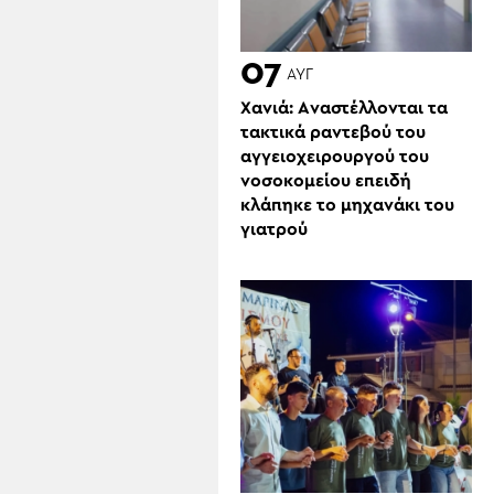
07
ΑΥΓ
Χανιά: Aναστέλλονται τα
τακτικά ραντεβού του
αγγειοχειρουργού του
νοσοκομείου επειδή
κλάπηκε το μηχανάκι του
γιατρού