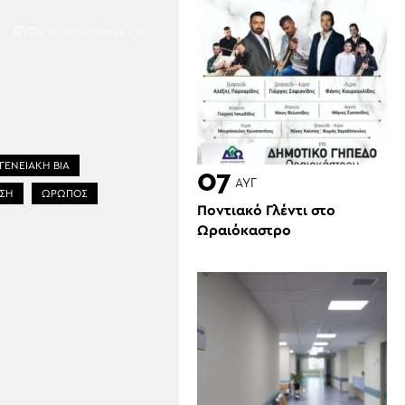
(Φωτο: protothema.gr)
ΓΕΝΕΙΑΚΗ ΒΙΑ
07
ΑΥΓ
ΣΗ
ΩΡΩΠΟΣ
Ποντιακό Γλέντι στο
Ωραιόκαστρο