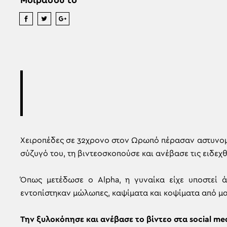
Μοιράσου το
Χειροπέδες σε 32χρονο στον Ωρωπό πέρασαν αστυνομι
σύζυγό του, τη βιντεοσκοπούσε και ανέβασε τις ειδεχθε
Όπως μετέδωσε ο Alpha, η γυναίκα είχε υποστεί ά
εντοπίστηκαν μώλωπες, καψίματα και κοψίματα από μα
Την ξυλοκόπησε και ανέβασε το βίντεο στα social me