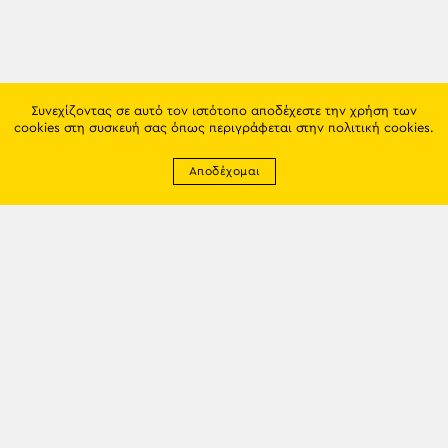
Συνεχίζοντας σε αυτό τον ιστότοπο αποδέχεστε την χρήση των
cookies στη συσκευή σας όπως περιγράφεται στην
πολιτική cookies
.
Αποδέχομαι
Newsletter
EMAIL: info@trapezounta.gr
TRAPEZOUNTA © 2017 | Made by VGwebthings