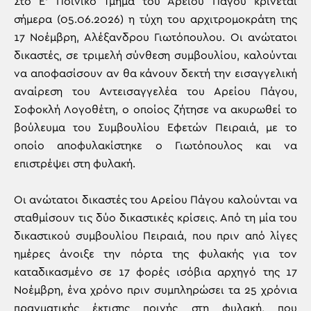
Στο Ε’ Ποινικό Τμήμα του Αρείου Πάγου κρίνεται
σήμερα (05.06.2026) η τύχη του αρχιτρομοκράτη της
17 Νοέμβρη, Αλέξανδρου Γιωτόπουλου. Οι ανώτατοι
δικαστές, σε τριμελή σύνθεση συμβουλίου, καλούνται
να αποφασίσουν αν θα κάνουν δεκτή την εισαγγελική
αναίρεση του Αντεισαγγελέα του Αρείου Πάγου,
Σοφοκλή Λογοθέτη, ο οποίος ζήτησε να ακυρωθεί το
βούλευμα του Συμβουλίου Εφετών Πειραιά, με το
οποίο αποφυλακίστηκε ο Γιωτόπουλος και να
επιστρέψει στη φυλακή.
Οι ανώτατοι δικαστές του Αρείου Πάγου καλούνται να
σταθμίσουν τις δύο δικαστικές κρίσεις. Από τη μία του
δικαστικού συμβουλίου Πειραιά, που πριν από λίγες
ημέρες άνοιξε την πόρτα της φυλακής για τον
καταδικασμένο σε 17 φορές ισόβια αρχηγό της 17
Νοέμβρη, ένα χρόνο πριν συμπληρώσει τα 25 χρόνια
πραγματικής έκτισης ποινής στη φυλακή, που