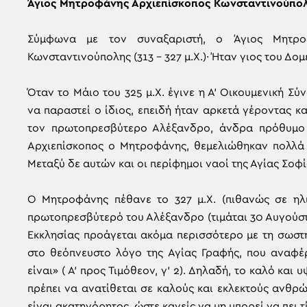
Άγιος Μητροφάνης Αρχιεπίσκοπος Κωνσταντινούπο
Σύμφωνα με τον συναξαριστή, o Άγιος Μητρο
Κωνσταντινούπολης (313 – 327 μ.Χ.)· Ήταν γιος του Δο
Όταν το Μάιο του 325 μ.Χ. έγινε η Α’ Οικουμενική Σ
να παραστεί ο ίδιος, επειδή ήταν αρκετά γέροντας κ
τον πρωτοπρεσβύτερο Αλέξανδρο, άνδρα πρόθυμο κ
Αρχιεπίσκοπος ο Μητροφάνης, θεμελιώθηκαν πολλά 
Μεταξύ δε αυτών και οι περίφημοι ναοί της Αγίας Σοφί
Ο Μητροφάνης πέθανε το 327 μ.Χ. (πιθανώς σε ηλι
πρωτοπρεσβύτερό του Αλέξανδρο (τιμάται 30 Αυγούστο
Εκκλησίας προάγεται ακόμα περισσότερο με τη σωστή
στο θεόπνευστο λόγο της Αγίας Γραφής, που αναφέρ
είναι» ( Α’ προς Τιμόθεον, γ’ 2). Δηλαδή, το καλό και
πρέπει να ανατίθεται σε καλούς και εκλεκτούς ανθρώπ
είναι ακατηγόρητος, ώστε κανείς να μη μπορεί να πει τ