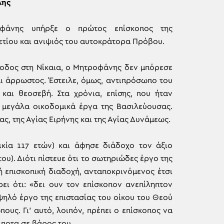
λης
φάνης υπήρξε ο πρώτος επίσκοπος της
μετίου και ανιψιός του αυτοκράτορα Πρόβου.
ύνοδος στη Νίκαια, ο Μητροφάνης δεν μπόρεσε
αι άρρωστος. Έστειλε, όμως, αντιπρόσωπο του
αι θεοσεβή. Στα χρόνια, επίσης, που ήταν
μεγάλα οικοδομικά έργα της Βασιλεύουσας.
ας, της Αγίας Ειρήνης και της Αγίας Δυνάμεως.
κία 117 ετών) και άφησε διάδοχο τον άξιο
υ). Διότι πίστευε ότι το σωτηριώδες έργο της
 επισκοπική διαδοχή, ανταποκρινόμενος έτσι
ει ότι: «δει ουν τον επίσκοπον ανεπίληπτον
 υψηλό έργο της επιστασίας του οίκου του Θεού
ους. Γι’ αυτό, λοιπόν, πρέπει ο επίσκοπος να
ίποτα σε βάρος του.