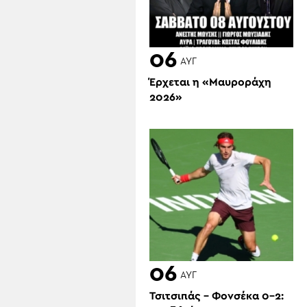
06
ΑΥΓ
Έρχεται η «Μαυροράχη
2026»
06
ΑΥΓ
Τσιτσιπάς – Φονσέκα 0-2: