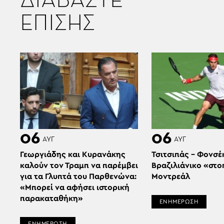
ΔΙΑΒΑΣΤΕ
ΕΠΙΣΗΣ
06
06
ΑΥΓ
ΑΥΓ
Γεωργιάδης και Κυρανάκης
Τσιτσιπάς – Φονσέ
καλούν τον Τραμπ να παρέμβει
Βραζιλιάνικο «στο
για τα Γλυπτά του Παρθενώνα:
Μοντρεάλ
«Μπορεί να αφήσει ιστορική
παρακαταθήκη»
ΕΝΗΜΕΡΩΣΗ
ΕΝΗΜΕΡΩΣΗ