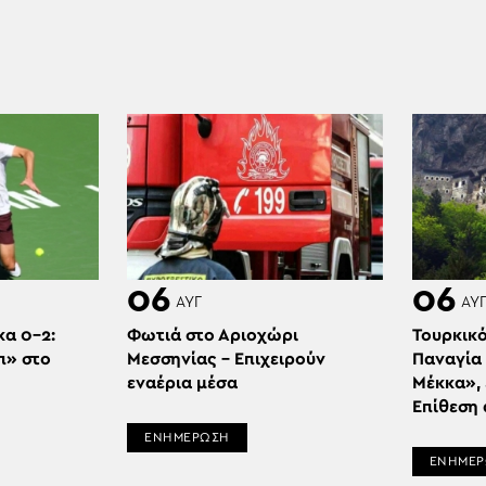
06
06
ΑΥΓ
ΑΥ
κα 0-2:
Φωτιά στο Αριοχώρι
Τουρκικό
π» στο
Μεσσηνίας – Επιχειρούν
Παναγία 
εναέρια μέσα
Μέκκα», 
Επίθεση
ΕΝΗΜΕΡΩΣΗ
ΕΝΗΜΕ