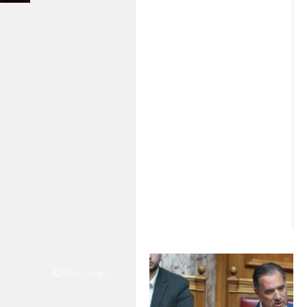
(Φωτ.: in.gr)