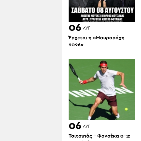
06
ΑΥΓ
Έρχεται η «Μαυροράχη
2026»
06
ΑΥΓ
Τσιτσιπάς – Φονσέκα 0-2: