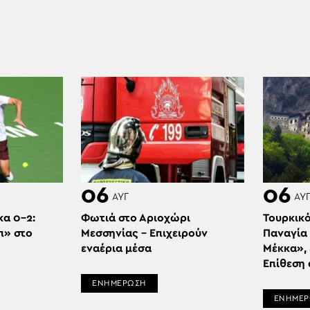
06
06
ΑΥΓ
ΑΥ
κα 0-2:
Φωτιά στο Αριοχώρι
Τουρκικό
π» στο
Μεσσηνίας – Επιχειρούν
Παναγία 
εναέρια μέσα
Μέκκα», 
Επίθεση
ΕΝΗΜΕΡΩΣΗ
ΕΝΗΜΕ