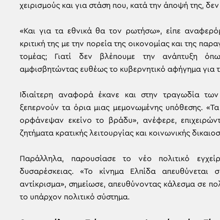
χειρισμούς και για στάση που, κατά την άποψή της, δε
«Και για τα εθνικά θα τον ρωτήσω», είπε αναφερ
κριτική της με την πορεία της οικονομίας και της παρ
τομέας; Γιατί δεν βλέπουμε την ανάπτυξη όπω
αμφισβητώντας ευθέως το κυβερνητικό αφήγημα για τ
Ιδιαίτερη αναφορά έκανε και στην τραγωδία των 
ξεπερνούν τα όρια μιας μεμονωμένης υπόθεσης. «Τα
ορφάνεψαν εκείνο το βράδυ», ανέφερε, επιχειρών
ζητήματα κρατικής λειτουργίας και κοινωνικής δικαιο
Παράλληλα, παρουσίασε το νέο πολιτικό εγχε
δυσαρέσκειας. «Το κίνημα Ελπίδα απευθύνεται 
αντίκρισμα», σημείωσε, απευθύνοντας κάλεσμα σε πολ
το υπάρχον πολιτικό σύστημα.