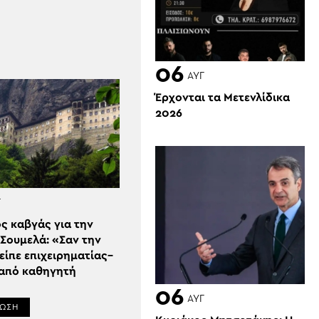
06
ΑΥΓ
Έρχονται τα Μετενλίδικα
2026
Γ
ς καβγάς για την
Σουμελά: «Σαν την
είπε επιχειρηματίας–
 από καθηγητή
06
ΑΥΓ
ΡΩΣΗ