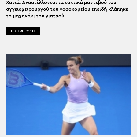
Χανιά: Aναστέλλονται τα τακτικά ραντεβού του
αγγειοχειρουργού του νοσοκομείου επειδή κλάπηκε
το μηχανάκι του γιατρού
ΕΝΗΜΕΡΩΣΗ