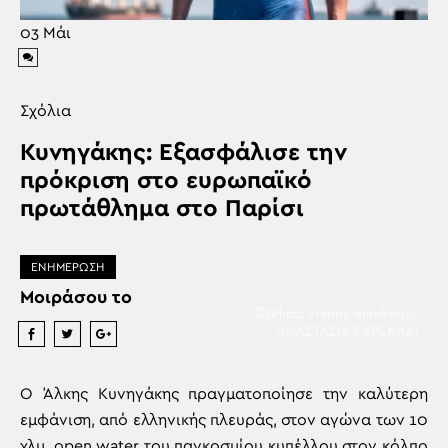
03
Μάι
Σχόλια
Κυνηγάκης: Εξασφάλισε την
πρόκριση στο ευρωπαϊκό
πρωτάθλημα στο Παρίσι
ΕΝΗΜΕΡΩΣΗ
Μοιράσου το
(Photo credits: eurokinissi,
ΑΝΑΣΤΑΣΙΑ ΚΑΡΕΚΛΑ)
O Άλκης Κυνηγάκης πραγματοποίησε την καλύτερη
εμφάνιση, από ελληνικής πλευράς, στον αγώνα των 10
χλμ. open water του παγκοσμίου κυπέλλου στον κόλπο