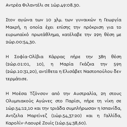
Αντρέα Φιλαντέλι σε 1ώρ.49:08.30.
Στον αγώνα των 10 χλμ. των γυναικών η Γεωργία
Μακρή, η οποία έχει επίσης την πρόκριση για το
ευρωπαϊκό πρωτάθλημα, κατέλαβε την 29η θέση με
2ώρ.00:54,30.
Η Σοφία-Ολίβια Κάρρας πήρε την 38η θέση
(2ώρ.01:01, 10), η Μαρία Γκάζκα την 59η
(2ώρ.10:31,20), αντίθετα η Ελισάβετ Ναστοπούλου δεν
τερμάτισε.
Η Μοέσα Τζόνσον από την Αυστραλία, 2η στους
Ολυμπιακούς Αγώνες στο Παρίσι, πήρε τη νίκη σε
1ώρ.54:12,10 και την τριάδα συμπλήρωσαν η Ισπανίδα,
Αντζελα Μαρτίνεζ (1ώρ.54,37:20) και η Γαλλίδα,
Καρολίν-Λαουρέ Ζουίς (1ώρ.54:38,60).