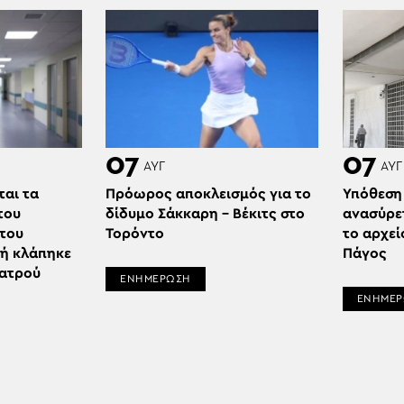
07
07
ΑΥΓ
ΑΥΓ
ται τα
Πρόωρος αποκλεισμός για το
Υπόθεση
του
δίδυμο Σάκκαρη – Βέκιτς στο
ανασύρε
 του
Τορόντο
το αρχεί
δή κλάπηκε
Πάγος
ιατρού
ΕΝΗΜΕΡΩΣΗ
ΕΝΗΜΕ