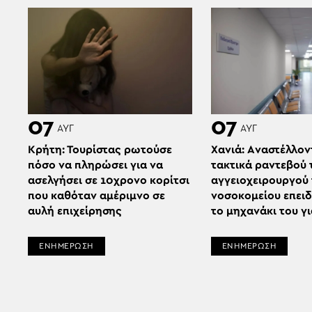
07
07
ΑΥΓ
ΑΥΓ
Κρήτη: Τουρίστας ρωτούσε
Χανιά: Aναστέλλον
πόσο να πληρώσει για να
τακτικά ραντεβού 
ασελγήσει σε 10χρονο κορίτσι
αγγειοχειρουργού
που καθόταν αμέριμνο σε
νοσοκομείου επει
αυλή επιχείρησης
το μηχανάκι του γ
ΕΝΗΜΕΡΩΣΗ
ΕΝΗΜΕΡΩΣΗ