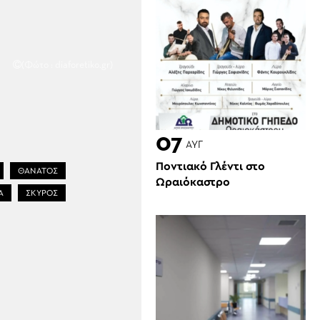
(Φώτο : diaforetiko.gr)
07
ΑΥΓ
Ποντιακό Γλέντι στο
ΘΑΝΑΤΟΣ
Ωραιόκαστρο
Α
ΣΚΥΡΟΣ