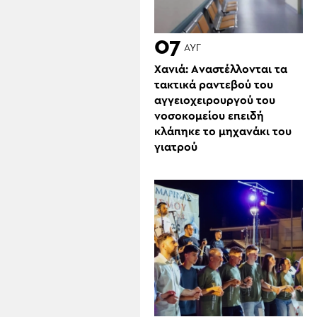
07
ΑΥΓ
Χανιά: Aναστέλλονται τα
τακτικά ραντεβού του
αγγειοχειρουργού του
νοσοκομείου επειδή
κλάπηκε το μηχανάκι του
γιατρού