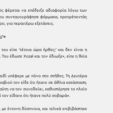
ός φέρεται να επέδειξε αδιαφορία λόγω των
του συνταγογράφησε φάρμακα, προτρέποντάς
ρο, για περαιτέρω εξετάσεις.
;’»
του είπε ‘τέτοια ώρα ήρθες;’ και δεν είναι η
 Του έδωσε Xozal και τον έδιωξε», είπε η θεία
δί υπέφερε με πόνο στο στήθος. Τη Δευτέρα
αβιού τον είδε ότι ήτανε σε άθλια κατάσταση.
ναύτη να τον συνοδεύει, καθυστέρησε το πλοίο
τί τον είδανε ότι ήτανε πολύ σοβαρά».
 με έντονη δύσπνοια, και τελικά επιβιβάστηκε