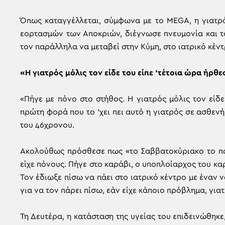
Όπως καταγγέλλεται, σύμφωνα με το MEGA, η γιατρ
εορτασμών των Αποκριών, διέγνωσε πνευμονία και 
τον παράλληλα να μεταβεί στην Κύμη, στο ιατρικό κέντ
«Η γιατρός μόλις τον είδε του είπε ‘τέτοια ώρα ήρθες
«Πήγε με πόνο στο στήθος. Η γιατρός μόλις τον είδε 
πρώτη φορά που το ‘χει πει αυτό η γιατρός σε ασθενή.
του 46χρονου.
Ακολούθως πρόσθεσε πως «το Σαββατοκύριακο το παι
είχε πόνους. Πήγε στο καράβι, ο υποπλοίαρχος του καρ
Τον έδιωξε πίσω να πάει στο ιατρικό κέντρο με έναν 
για να τον πάρει πίσω, εάν είχε κάποιο πρόβλημα, για
Τη Δευτέρα, η κατάσταση της υγείας του επιδεινώθηκε,