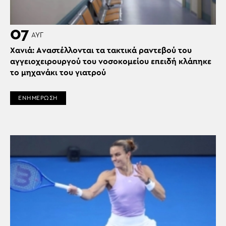
07
ΑΥΓ
Χανιά: Aναστέλλονται τα τακτικά ραντεβού του
αγγειοχειρουργού του νοσοκομείου επειδή κλάπηκε
το μηχανάκι του γιατρού
ΕΝΗΜΕΡΩΣΗ