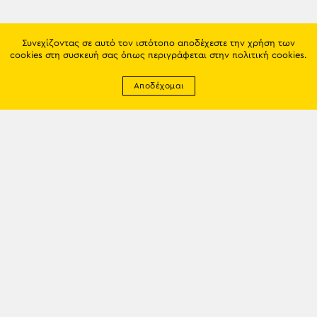
Συνεχίζοντας σε αυτό τον ιστότοπο αποδέχεστε την χρήση των
cookies στη συσκευή σας όπως περιγράφεται στην
πολιτική cookies
.
Αποδέχομαι
Newsletter
EMAIL: info@trapezounta.gr
TRAPEZOUNTA © 2017 | Made by VGwebthings