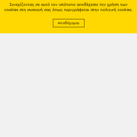
Συνεχίζοντας σε αυτό τον ιστότοπο αποδέχεστε την χρήση των
cookies στη συσκευή σας όπως περιγράφεται στην
πολιτική cookies
.
Αποδέχομαι
Newsletter
EMAIL: info@trapezounta.gr
TRAPEZOUNTA © 2017 | Made by VGwebthings