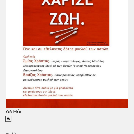
06
Μάι