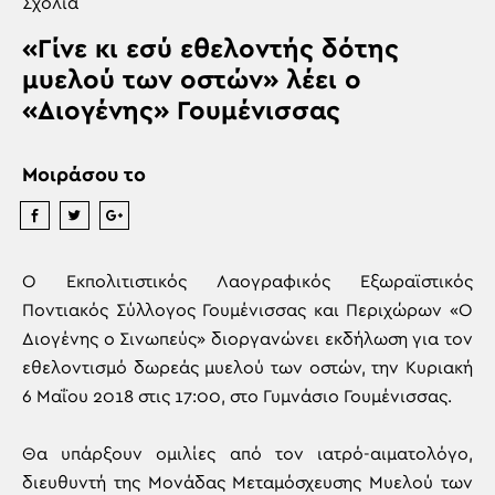
Σχόλια
«Γίνε κι εσύ εθελοντής δότης
μυελού των οστών» λέει ο
«Διογένης» Γουμένισσας
Μοιράσου το
Ο Εκπολιτιστικός Λαογραφικός Εξωραϊστικός
Ποντιακός Σύλλογος Γουμένισσας και Περιχώρων «Ο
Διογένης ο Σινωπεύς» διοργανώνει εκδήλωση για τον
εθελοντισμό δωρεάς μυελού των οστών, την Κυριακή
6 Μαΐου 2018 στις 17:00, στο Γυμνάσιο Γουμένισσας.
Θα υπάρξουν ομιλίες από τον ιατρό-αιματολόγο,
διευθυντή της Μονάδας Μεταμόσχευσης Μυελού των