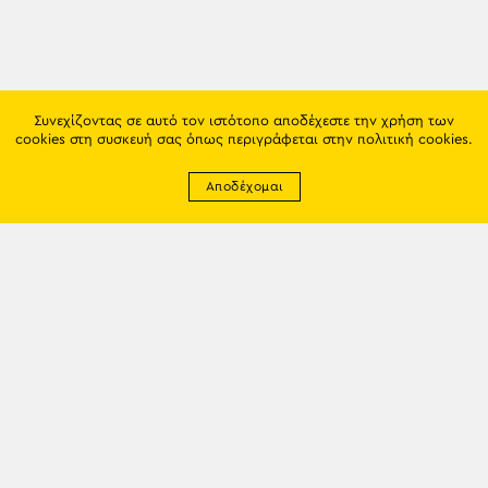
Συνεχίζοντας σε αυτό τον ιστότοπο αποδέχεστε την χρήση των
cookies στη συσκευή σας όπως περιγράφεται στην
πολιτική cookies
.
Αποδέχομαι
Newsletter
EMAIL: info@trapezounta.gr
TRAPEZOUNTA © 2017 | Made by VGwebthings