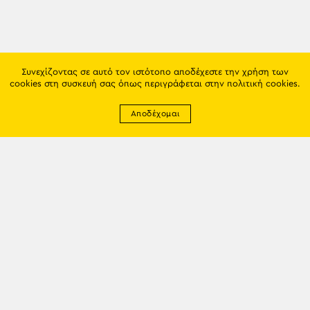
Συνεχίζοντας σε αυτό τον ιστότοπο αποδέχεστε την χρήση των
cookies στη συσκευή σας όπως περιγράφεται στην
πολιτική cookies
.
Αποδέχομαι
Newsletter
EMAIL: info@trapezounta.gr
TRAPEZOUNTA © 2017 | Made by VGwebthings