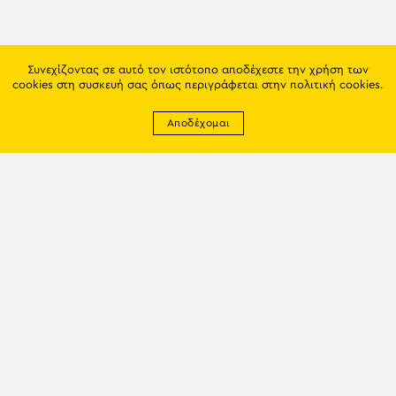
Συνεχίζοντας σε αυτό τον ιστότοπο αποδέχεστε την χρήση των
cookies στη συσκευή σας όπως περιγράφεται στην
πολιτική cookies
.
Αποδέχομαι
Newsletter
EMAIL: info@trapezounta.gr
TRAPEZOUNTA © 2017 | Made by VGwebthings