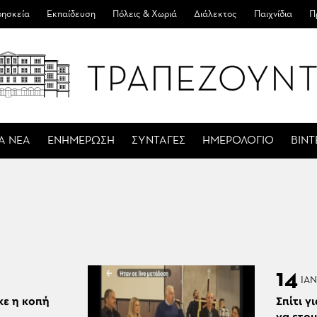
ησκεία
Εκπαίδευση
Πόλεις & Χωριά
Διάλεκτος
Παιχνίδια
Π
Α ΝΕΑ
ΕΝΗΜΕΡΩΣΗ
ΣΥΝΤΑΓΕΣ
ΗΜΕΡΟΛΟΓΙΟ
ΒΙΝ
14
ΙΑΝ
ε η κοπή
Σπίτι γ