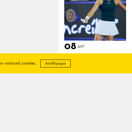
08
ΑΥΓ
Σάκκαρη – Γκοφ 0-2:
Αποκλεισμός με κακή
την
πολιτική cookies
.
Αποδέχομαι
εμφάνιση
σης
απορρήτου