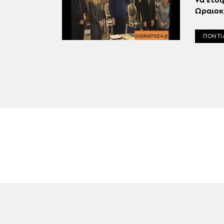
να ετοι
Ωραιοκ
ΠΟΝΤΙ