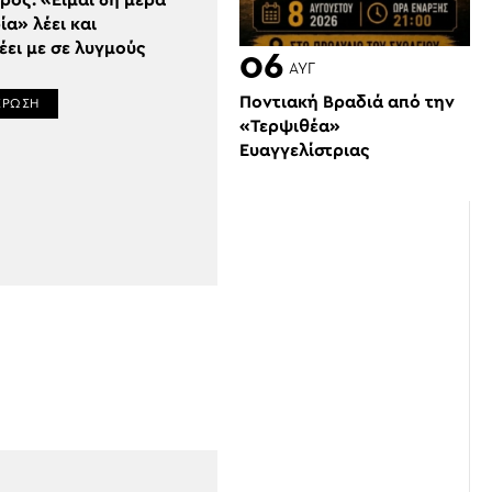
ρος: «Είμαι 6η μέρα
α» λέει και
έει με σε λυγμούς
06
ΑΥΓ
Ποντιακή Βραδιά από την
ΕΡΩΣΗ
«Τερψιθέα»
Ευαγγελίστριας