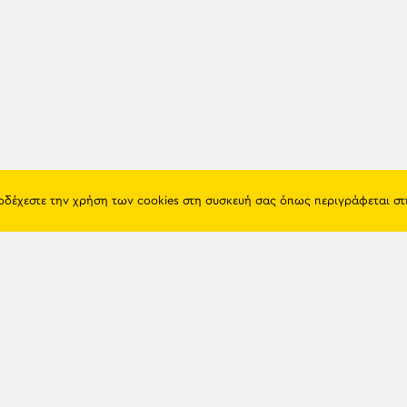
ποδέχεστε την χρήση των cookies στη συσκευή σας όπως περιγράφεται σ
Πόντος
Eshop
Ιστορία
Προϊόντα
Λαογραφία
Όροι χρή
Θρησκεία
Πολιτική 