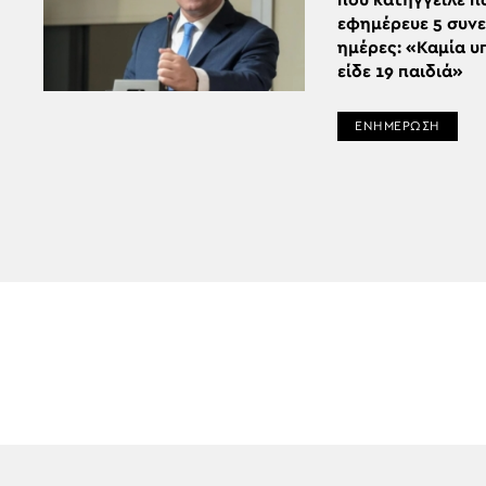
που κατήγγειλε 
εφημέρευε 5 συν
ημέρες: «Καμία υ
είδε 19 παιδιά»
ΕΝΗΜΕΡΩΣΗ