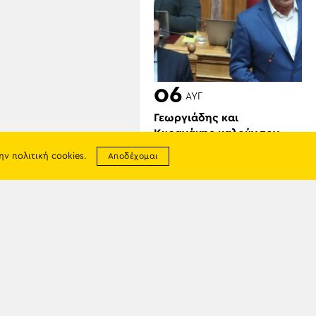
06
ΑΥΓ
Γεωργιάδης και
Κυρανάκης καλούν τον
Τραμπ να παρέμβει για τα
την
πολιτική cookies
.
Αποδέχομαι
Γλυπτά του Παρθενώνα:
«Μπορεί να αφήσει
ιστορική παρακαταθήκη»
σης
απορρήτου