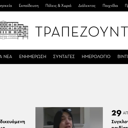
ησκεία
Εκπαίδευση
Πόλεις & Χωριά
Διάλεκτος
Παιχνίδια
Π
Α ΝΕΑ
ΕΝΗΜΕΡΩΣΗ
ΣΥΝΤΑΓΕΣ
ΗΜΕΡΟΛΟΓΙΟ
ΒΙΝ
29
ΑΠ
ιδικευόμενη
Συγκλον