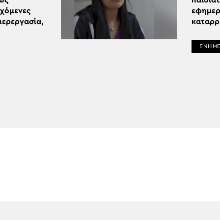
πως
παιδίατ
εχόμενες
εφημερί
περεργασία,
καταρρ
ΕΝΗΜ