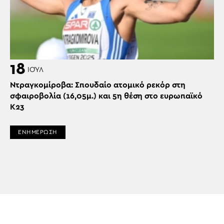
18
ΙΟΎΛ
Ντραγκομίροβα: Σπουδαίο ατομικό ρεκόρ στη
σφαιροβολία (16,05μ.) και 5η θέση στο ευρωπαϊκό
Κ23
ΕΝΗΜΕΡΩΣΗ