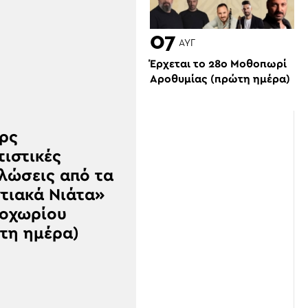
07
ΑΥΓ
Έρχεται το 28ο Μοθοπωρί
Αροθυμίας (πρώτη ημέρα)
ρς
τιστικές
λώσεις από τα
τιακά Νιάτα»
οχωρίου
τη ημέρα)