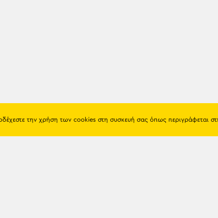
ποδέχεστε την χρήση των cookies στη συσκευή σας όπως περιγράφεται σ
Πόντος
Eshop
Ιστορία
Προϊόντα
Λαογραφία
Όροι χρή