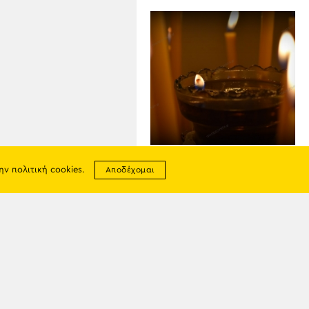
07
ΑΥΓ
την
πολιτική cookies
.
Αποδέχομαι
Εορτολόγιο 7 Αυγούστου:
Ποιοι γιορτάζουν σήμερα
σης