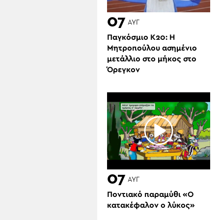
07
ΑΥΓ
Παγκόσμιο Κ20: Η
Μητροπούλου ασημένιο
μετάλλιο στο μήκος στο
Όρεγκον
07
ΑΥΓ
Ποντιακό παραμύθι «Ο
κατακέφαλον ο λύκος»