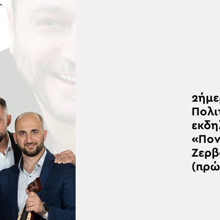
2ήμε
Πολι
εκδη
«Πον
Ζερβ
(πρώ