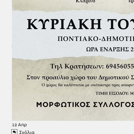
12
Απρ
Σχόλια